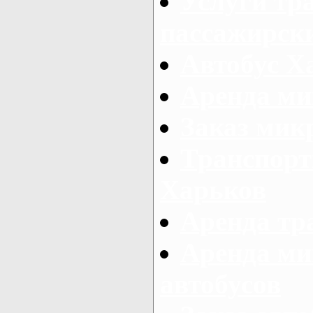
Услуги тр
пассажирски
Автобус Х
Аренда ми
Заказ мик
Транспорт
Харьков
Аренда тр
Аренда ми
автобусов