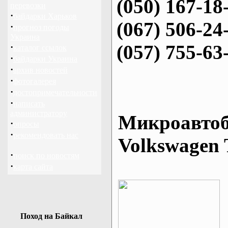
(050) 167-18
перевозки
·
байдарки Харьков
(067) 506-24
·
прогноз погоды
Украина
(057) 755-63
·
каталог ссылок
·
байдарки Украина
·
архив новостей
·
фотогалерея
·
достопримечательности
·
написать
администратору
Микроавтоб
·
опросы
·
рекомендовать нас
Volkswagen 
·
поиск по новостям
·
карта сайта
Поход на Байкал