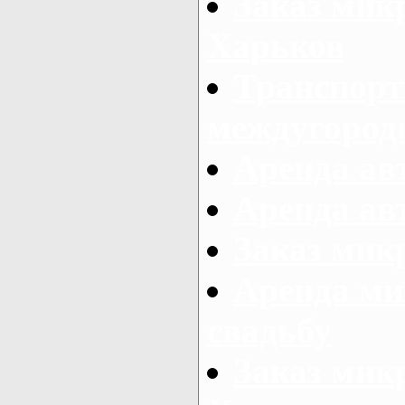
Заказ мик
Харьков
Транспорт
междугород
Аренда авт
Аренда авт
Заказ микр
Аренда ми
свадьбу
Заказ микр