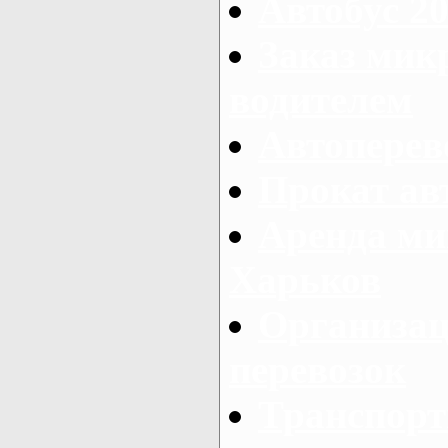
Автобус 20
Заказ мик
водителем
Автоперев
Прокат ав
Аренда ми
Харьков
Организац
перевозок
Транспорт