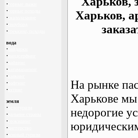
Харьков, 
·
горные лыжи
·
горные походы
Харьков, а
·
скалолазание
·
сноуборд
заказа
·
треккинг, походы
вода
·
байдарки
·
виндсерфинг
·
дайвинг
·
катамаранинг
·
каякинг
На рынке па
·
рафтинг
·
яхтинг
Харькове мы
земля
·
велотуризм
недорогие ус
·
дальние страны
·
геокэшинг
юридическим
·
диггерство
·
конный туризм