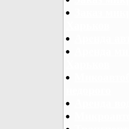
Заказ микр
Харьков
Аренда авт
Аренда ми
Харьков
Микоавтоб
недорого
Аренда во
Микроавто
Транспорт