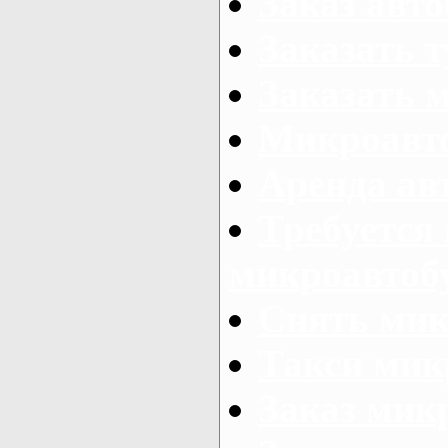
Заказ авто
Заказать 
Заказать 
Микроавто
Аренда авт
Требуется
микроавтоб
Снять мик
Такси мик
Заказ мик