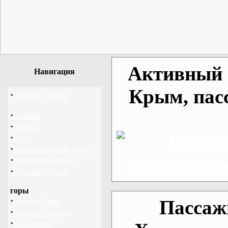
Активный о
Навигация
Крым, пас
·
Рейтинг сайтов
·
Главная
·
Форум
·
Клуб
·
Корпоративный отдых
·
Активный отдых
·
Детский туризм
горы
·
Пассаж
походы Крым
·
походы Украина
·
альпинизм