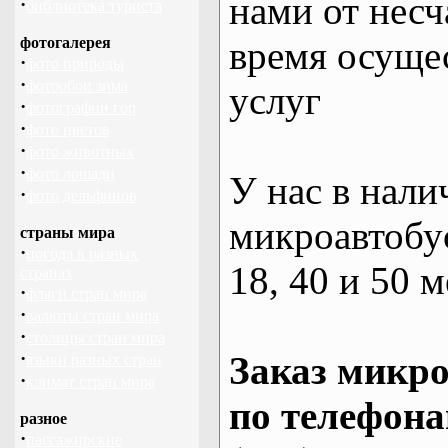
нами от несч
·
библиотека туриста
фотогалерея
время осуще
·
фото природы
·
фотообои зима
услуг
·
фотографии гор
·
фото цветов
·
фото животных
·
фото лошади
У нас в нали
·
фото дельфинов
микроавтобус
страны мира
·
погода в разных
18, 40 и 50 м
странах
·
флаги стран мира
·
валюты стран мира
·
столицы стран мира
·
Заказ микро
языки разных стран
·
климат стран мира
по телефона
разное
·
пассажирские