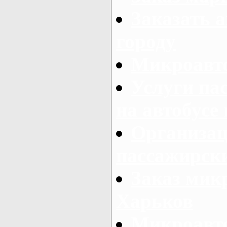
Заказать а
городу
Микроавто
Услуги па
на автобусе
Организац
пассажирски
Заказ микр
Харьков
Микроавто