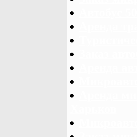
Автобус 50
Аренда тр
Туристиче
Заказ авто
Аренда ав
Микроавто
Аренда ми
Харьков
Микроавто
Заказ мик