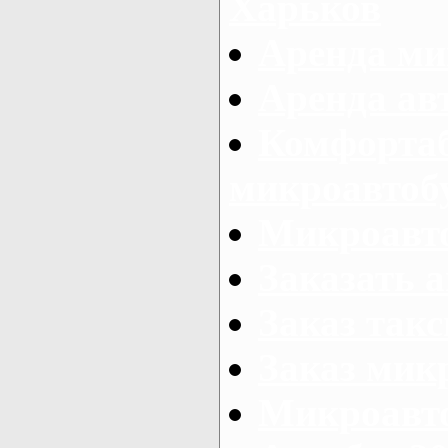
Харьков
Аренда ми
Аренда ав
Комфорта
микроавтоб
Микроавто
Заказать а
Заказ так
Заказ мик
Микроавто