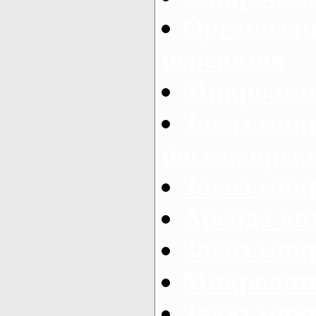
Организац
перевозок
Микроавто
Заказ мик
пассажирск
Заказ мик
Аренда авт
Заказ мик
Микроавто
Заказ микр