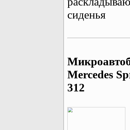
раскладыва
сиденья
Микроавтоб
Mеrcedes Sp
312