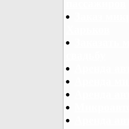
пассажиров
Заказ микр
Харьков
Заказать 
свадьбу
Аренда авт
Аренда ми
Аренда ав
Микроавтоб
Аренда авт