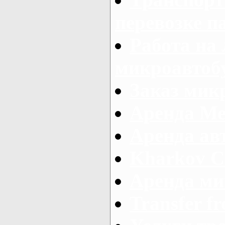
перевозке п
Работа на
микроавтоб
Заказ микр
Аренда Ме
Аренда авт
Kharkov C
Аренда ми
Transfer fr