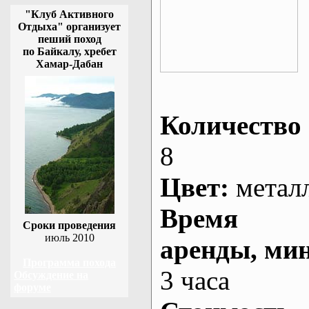
"Клуб Активного
Отдыха" организует
пеший поход
по Байкалу, хребет
Хамар-Дабан
Количество 
8
Цвет:
метал
Время
Сроки проведения
июль 2010
аренды
, ми
Программа похода
3 часа
Обсуждение на
форуме