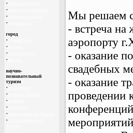
·
лыжный туризм
·
пешие путешествия
Мы решаем с
·
собачьи упряжки
·
спелеология
- встреча на 
город
аэропорту г.
·
гимнастика
·
ролики
- оказание 
·
скейтбординг
·
фитнес
свадебных м
научно-
познавательный
- оказание т
туризм
·
археология
проведении 
·
зеленый туризм
·
история
конференций
·
эзотерика
·
экологический туризм
мероприяти
·
этнографический
туризм