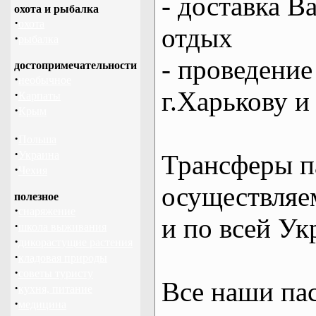
- доставка В
охота и рыбалка
·
охота
отдых
·
рыбалка
- проведение
достопримечательности
·
необычное
г.Харькову и
·
Карпаты
·
Крым
·
Польша
·
Украина
Трансферы п
·
Чехия
осуществляем
полезное
·
снаряжение
и по всей Ук
·
школа выживания
·
дикорастущие растения
·
кладовая природы
·
советы туристу
Все наши па
·
кухня, питание
·
медицина