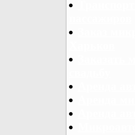
Транспорт
пассажиров
Заказ микр
Харьков
Заказать 
свадьбу
Аренда авт
Аренда ми
Аренда ав
Микроавтоб