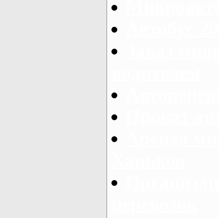
Микроавто
Автобус 20
Заказ мик
водителем
Автоперев
Прокат ав
Аренда ми
Харьков
Организац
перевозок