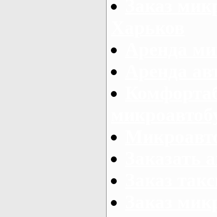
Заказ микр
Харьков
Аренда ми
Аренда ав
Комфорта
микроавтоб
Микроавто
Заказать а
Заказ так
Заказ мик