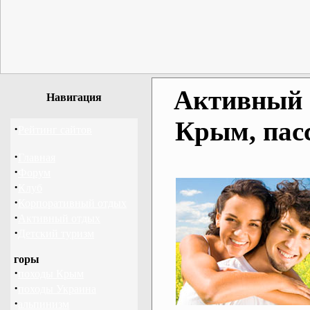
Активный о
Навигация
Крым, пас
·
Рейтинг сайтов
·
Главная
·
Форум
·
Клуб
·
Корпоративный отдых
·
Активный отдых
·
Детский туризм
горы
·
походы Крым
·
походы Украина
·
альпинизм