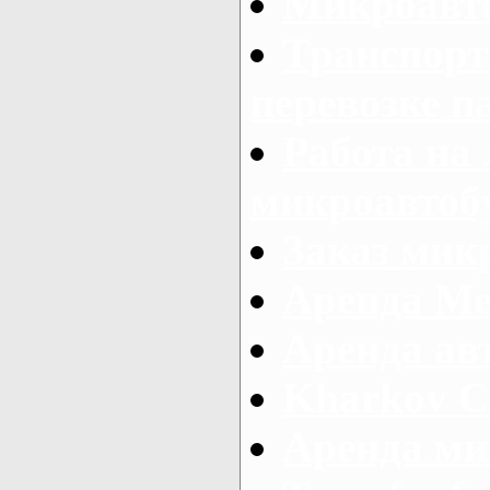
Микроавто
Транспорт
перевозке п
Работа на
микроавтоб
Заказ микр
Аренда Ме
Аренда авт
Kharkov C
Аренда ми