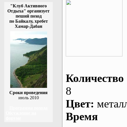
"Клуб Активного
Отдыха" организует
пеший поход
по Байкалу, хребет
Хамар-Дабан
Количество 
8
Сроки проведения
июль 2010
Цвет:
метал
Программа похода
Время
Обсуждение на
форуме