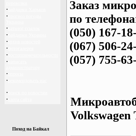
Заказ микро
перевозки
·
байдарки Харьков
по телефона
·
прогноз погоды
Украина
·
каталог ссылок
(050) 167-18
·
байдарки Украина
·
архив новостей
(067) 506-24
·
фотогалерея
·
достопримечательности
(057) 755-63
·
написать
администратору
·
опросы
·
рекомендовать нас
·
поиск по новостям
Микроавтоб
·
карта сайта
Volkswagen 
Поход на Байкал