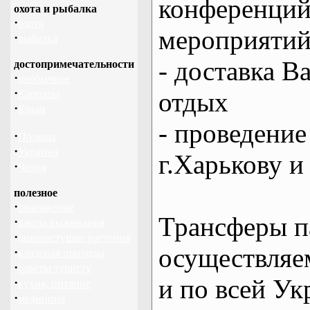
конференций
охота и рыбалка
·
охота
мероприяти
·
рыбалка
- доставка В
достопримечательности
·
необычное
·
отдых
Карпаты
·
Крым
- проведение
·
Польша
·
Украина
г.Харькову и
·
Чехия
полезное
·
снаряжение
Трансферы п
·
школа выживания
·
дикорастущие растения
осуществляем
·
кладовая природы
·
советы туристу
и по всей Ук
·
кухня, питание
·
медицина