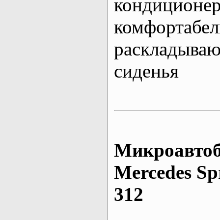
кондиционе
комфортабе
раскладыва
сиденья
Микроавтоб
Mеrcedes Sp
312