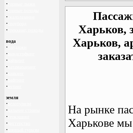
·
горные лыжи
·
горные походы
Пассаж
·
скалолазание
·
сноуборд
Харьков, 
·
треккинг, походы
Харьков, а
вода
·
байдарки
заказа
·
виндсерфинг
·
дайвинг
·
катамаранинг
·
каякинг
·
рафтинг
·
яхтинг
земля
·
велотуризм
На рынке па
·
дальние страны
·
геокэшинг
Харькове мы
·
диггерство
·
конный туризм