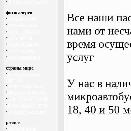
·
библиотека туриста
фотогалерея
Все наши па
·
фото природы
·
фотообои зима
нами от несч
·
фотографии гор
·
фото цветов
время осуще
·
фото животных
·
фото лошади
услуг
·
фото дельфинов
страны мира
·
погода в разных
У нас в нали
странах
·
флаги стран мира
·
валюты стран мира
микроавтобус
·
столицы стран мира
·
языки разных стран
18, 40 и 50 м
·
климат стран мира
разное
·
пассажирские