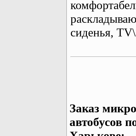
комфортабе
раскладыва
сиденья, T
Заказ микро
автобусов п
Харькове: