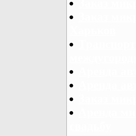
Заказ мик
Заказ мик
Харьков
Транспорт
междугород
Аренда авт
Аренда авт
Заказ микр
Аренда ми
свадьбу