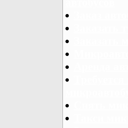
автобусов
Заказ авто
Заказать 
Заказать 
Микроавто
Аренда авт
Требуется
микроавтоб
Снять мик
Такси мик