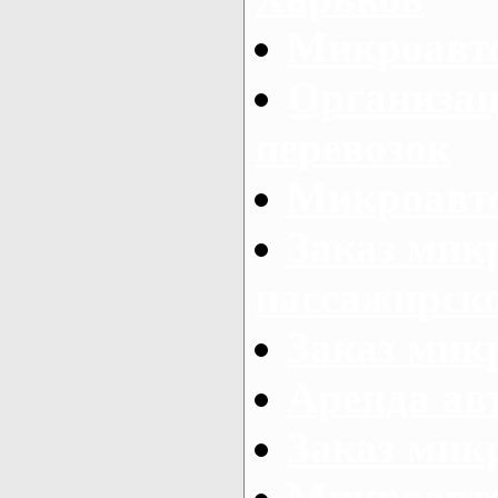
Микроавто
Организац
перевозок
Микроавто
Заказ мик
пассажирск
Заказ мик
Аренда авт
Заказ мик
Микроавто