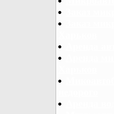
Микроавто
Заказ мик
Заказ микр
Харьков
Аренда авт
Аренда ми
Харьков
Микоавтоб
недорого
Аренда во