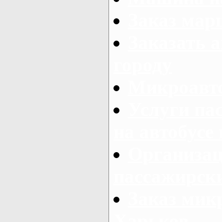
Заказ мар
Заказать а
городу
Микроавто
Услуги па
на автобусе
Организац
пассажирски
Заказ микр
Харьков