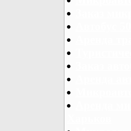
Заказ микр
Автобус 50
Аренда тр
Туристиче
Заказ авто
Аренда ав
Микроавто
Аренда ми
Харьков