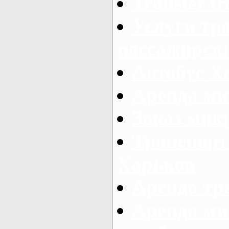
Transfer fr
Услуги тр
пассажирски
Автобус Х
Аренда ми
Заказ мик
Транспорт
Харьков
Аренда тр
Аренда ми