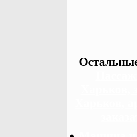
Остальные
Пассаж
Харьков, 
Харьков, а
заказа
Машина на