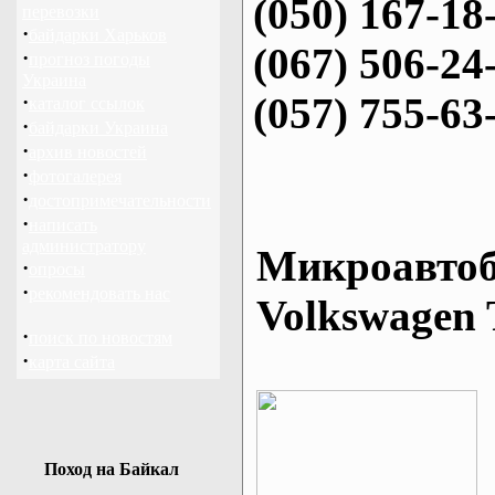
(050) 167-18
перевозки
·
байдарки Харьков
(067) 506-24
·
прогноз погоды
Украина
(057) 755-63
·
каталог ссылок
·
байдарки Украина
·
архив новостей
·
фотогалерея
·
достопримечательности
·
написать
администратору
Микроавтоб
·
опросы
·
рекомендовать нас
Volkswagen 
·
поиск по новостям
·
карта сайта
Поход на Байкал