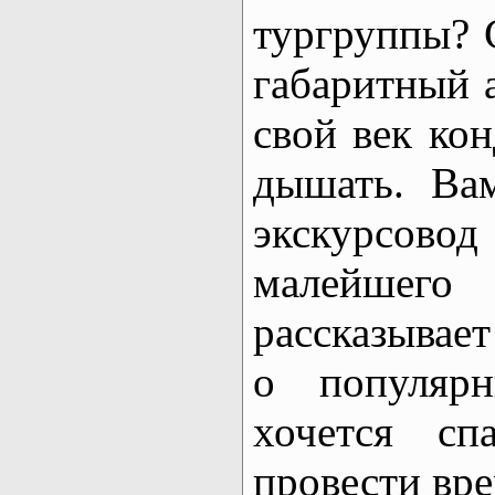
тургруппы? С
габаритный 
свой век ко
дышать. Вам
экскурсов
малейшег
рассказывает
о популярн
хочется с
провести вре