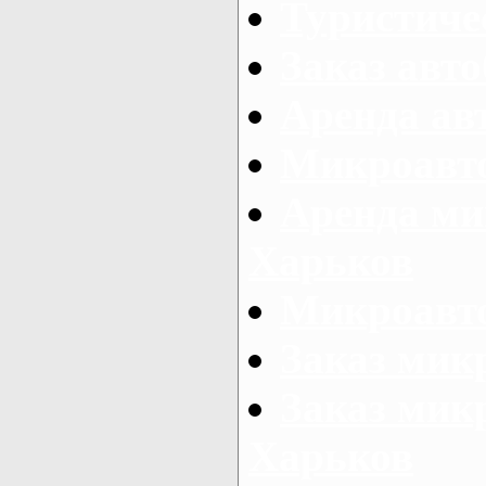
Туристиче
Заказ авто
Аренда ав
Микроавто
Аренда ми
Харьков
Микроавто
Заказ мик
Заказ микр
Харьков