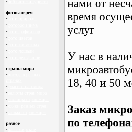
нами от несч
·
библиотека туриста
фотогалерея
время осуще
·
фото природы
·
фотообои зима
услуг
·
фотографии гор
·
фото цветов
·
фото животных
·
фото лошади
У нас в нали
·
фото дельфинов
микроавтобус
страны мира
·
погода в разных
18, 40 и 50 м
странах
·
флаги стран мира
·
валюты стран мира
·
столицы стран мира
·
Заказ микро
языки разных стран
·
климат стран мира
по телефона
разное
·
пассажирские