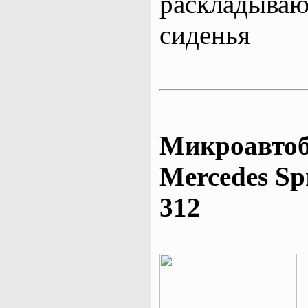
раскладыва
сиденья
Микроавтоб
Mеrcedes Sp
312