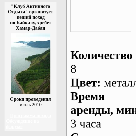
"Клуб Активного
Отдыха" организует
пеший поход
по Байкалу, хребет
Хамар-Дабан
Количество 
8
Цвет:
метал
Время
Сроки проведения
июль 2010
аренды
, ми
Программа похода
3 часа
Обсуждение на
форуме