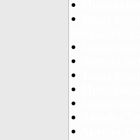
Микроавто
Заказ мик
пассажирск
Заказ мик
Аренда авт
Заказ мик
Микроавто
Заказ микр
Автобус 50
Аренда тр