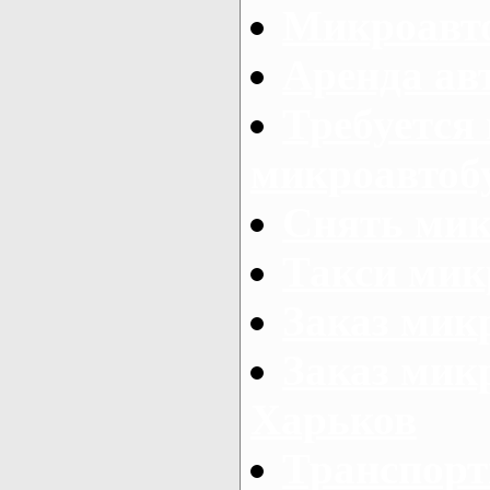
Микроавто
Аренда авт
Требуется
микроавтоб
Снять мик
Такси мик
Заказ мик
Заказ мик
Харьков
Транспорт