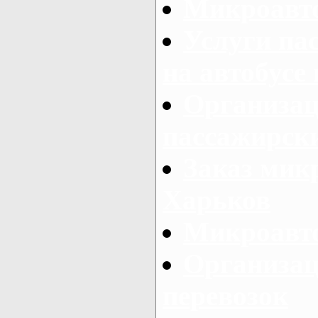
Микроавто
Услуги па
на автобусе
Организац
пассажирски
Заказ микр
Харьков
Микроавто
Организац
перевозок