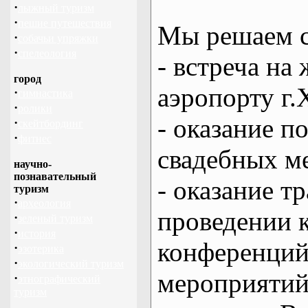
·
лыжный туризм
·
пешие путешествия
Мы решаем с
·
собачьи упряжки
·
спелеология
- встреча на 
город
аэропорту г.
·
гимнастика
·
ролики
- оказание 
·
скейтбординг
·
фитнес
свадебных м
научно-
познавательный
- оказание т
туризм
·
археология
проведении 
·
зеленый туризм
·
история
конференций
·
эзотерика
·
экологический туризм
мероприяти
·
этнографический
туризм