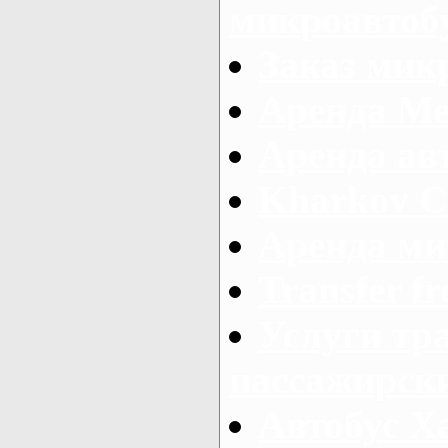
микроавтоб
Заказ микр
Аренда Ме
Аренда авт
Kharkov C
Аренда ми
Transfer fr
Услуги тр
пассажирски
Автобус Х