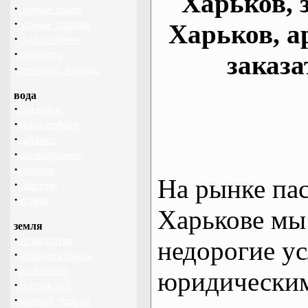
Харьков, 
·
горные лыжи
·
горные походы
Харьков, а
·
скалолазание
·
сноуборд
заказа
·
треккинг, походы
вода
·
байдарки
·
виндсерфинг
·
дайвинг
·
катамаранинг
·
каякинг
На рынке па
·
рафтинг
·
яхтинг
Харькове мы
земля
·
велотуризм
недорогие ус
·
дальние страны
·
геокэшинг
юридическим
·
диггерство
·
конный туризм