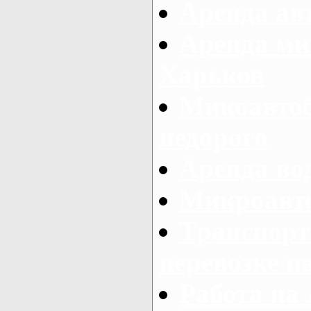
Аренда авт
Аренда ми
Харьков
Микоавтоб
недорого
Аренда во
Микроавто
Транспорт
перевозке п
Работа на