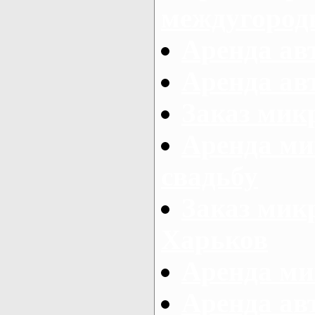
междугород
Аренда авт
Аренда авт
Заказ микр
Аренда ми
свадьбу
Заказ микр
Харьков
Аренда ми
Аренда ав