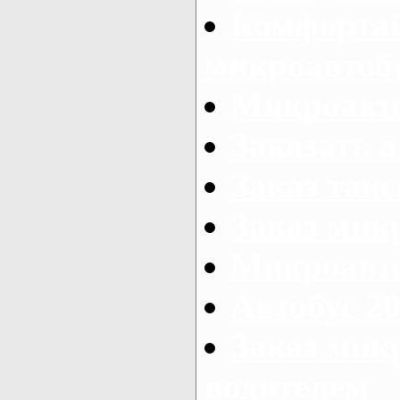
Комфорта
микроавтоб
Микроавто
Заказать а
Заказ так
Заказ мик
Микроавто
Автобус 20
Заказ мик
водителем