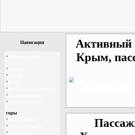
Активный о
Навигация
Крым, пас
·
Рейтинг сайтов
·
Главная
·
Форум
·
Клуб
·
Корпоративный отдых
·
Активный отдых
·
Детский туризм
горы
·
Пассаж
походы Крым
·
походы Украина
·
альпинизм