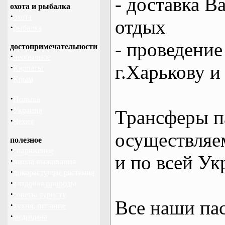
- доставка В
охота и рыбалка
·
охота
отдых
·
рыбалка
- проведение
достопримечательности
·
необычное
г.Харькову и
·
Карпаты
·
Крым
·
Польша
·
Украина
Трансферы п
·
Чехия
осуществляем
полезное
·
снаряжение
и по всей Ук
·
школа выживания
·
дикорастущие растения
·
кладовая природы
·
советы туристу
Все наши па
·
кухня, питание
·
медицина