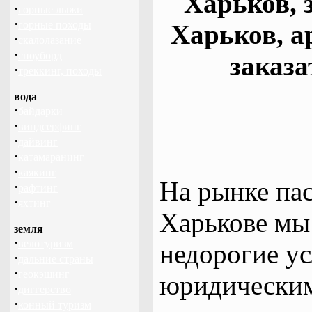
Харьков, 
·
горные лыжи
·
горные походы
Харьков, а
·
скалолазание
·
сноуборд
заказа
·
треккинг, походы
вода
·
байдарки
·
виндсерфинг
·
дайвинг
·
катамаранинг
·
каякинг
На рынке па
·
рафтинг
·
яхтинг
Харькове мы
земля
·
велотуризм
недорогие ус
·
дальние страны
·
геокэшинг
юридическим
·
диггерство
·
конный туризм