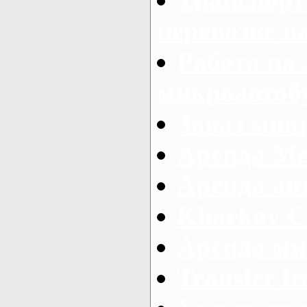
перевозке п
Работа на
микроавтоб
Заказ микр
Аренда Ме
Аренда авт
Kharkov C
Аренда ми
Transfer fr