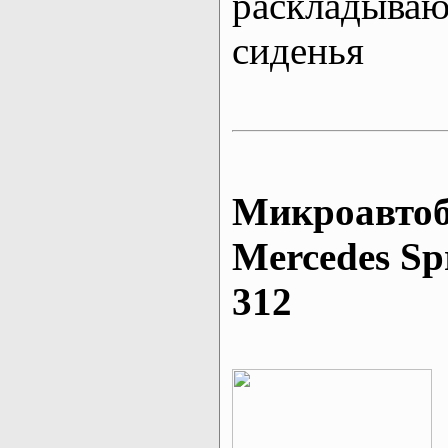
раскладыва
сиденья
Микроавтоб
Mеrcedes Sp
312