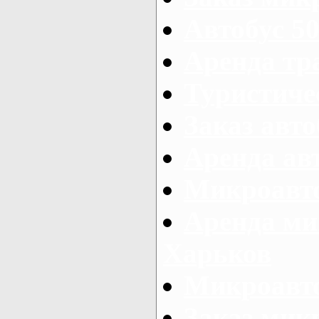
Автобус 50
Аренда тр
Туристиче
Заказ авто
Аренда ав
Микроавто
Аренда ми
Харьков
Микроавто
Заказ мик