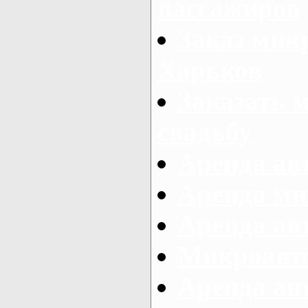
пассажиров
Заказ микр
Харьков
Заказать 
свадьбу
Аренда авт
Аренда ми
Аренда ав
Микроавтоб
Аренда авт