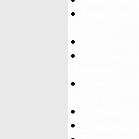
Заказ микр
Харьков
Аренда авт
Аренда ми
Харьков
Микоавтоб
недорого
Аренда во
Микроавто
Транспорт