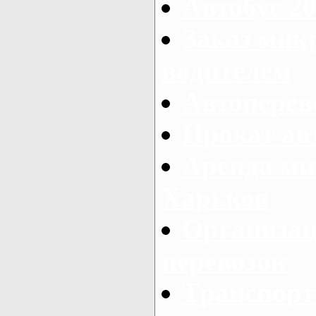
Автобус 20
Заказ мик
водителем
Автоперев
Прокат ав
Аренда ми
Харьков
Организац
перевозок
Транспорт