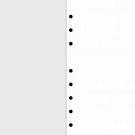
Харьков
Аренда ми
Аренда ав
Комфорта
микроавтоб
Микроавто
Заказать а
Заказ так
Заказ мик
Микроавто