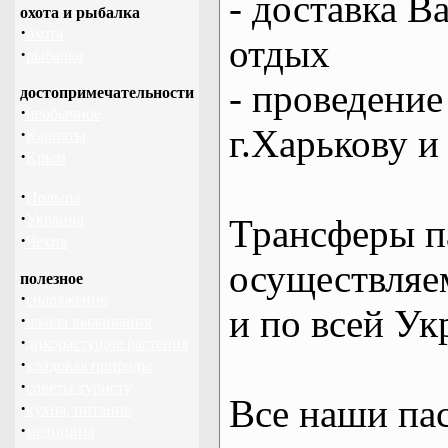
- доставка В
охота и рыбалка
·
охота
отдых
·
рыбалка
- проведение
достопримечательности
·
необычное
г.Харькову и
·
Карпаты
·
Крым
·
Польша
·
Украина
Трансферы п
·
Чехия
осуществляем
полезное
·
снаряжение
и по всей Ук
·
школа выживания
·
дикорастущие растения
·
кладовая природы
·
советы туристу
Все наши па
·
кухня, питание
·
медицина