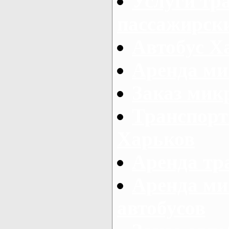
Услуги тр
пассажирски
Автобус Х
Аренда ми
Заказ мик
Транспорт
Харьков
Аренда тр
Аренда ми
автобусов