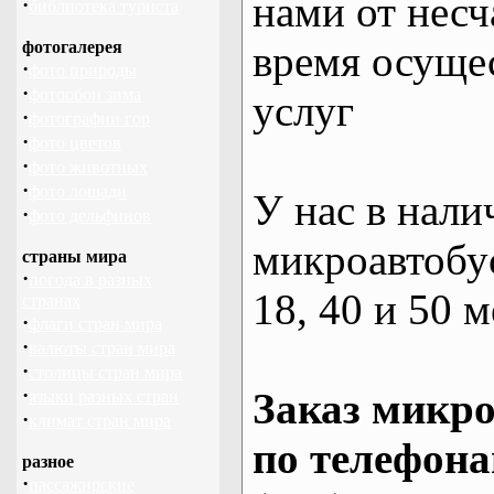
нами от несч
·
библиотека туриста
фотогалерея
время осуще
·
фото природы
·
фотообои зима
услуг
·
фотографии гор
·
фото цветов
·
фото животных
·
фото лошади
У нас в нали
·
фото дельфинов
микроавтобус
страны мира
·
погода в разных
18, 40 и 50 м
странах
·
флаги стран мира
·
валюты стран мира
·
столицы стран мира
·
Заказ микро
языки разных стран
·
климат стран мира
по телефона
разное
·
пассажирские