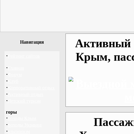
Активный о
Навигация
Крым, пас
·
Рейтинг сайтов
·
Главная
·
Форум
·
Клуб
·
Корпоративный отдых
·
Активный отдых
·
Детский туризм
горы
·
Пассаж
походы Крым
·
походы Украина
·
альпинизм