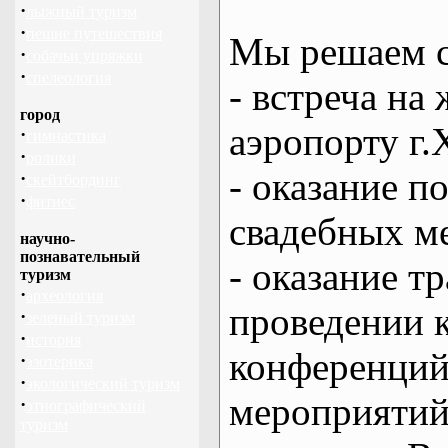
·
лыжный туризм
·
пешие путешествия
Мы решаем с
·
собачьи упряжки
·
спелеология
- встреча на 
город
аэропорту г.
·
гимнастика
·
ролики
- оказание 
·
скейтбординг
·
фитнес
свадебных м
научно-
познавательный
- оказание т
туризм
·
археология
проведении 
·
зеленый туризм
·
история
конференций
·
эзотерика
·
экологический туризм
мероприяти
·
этнографический
туризм