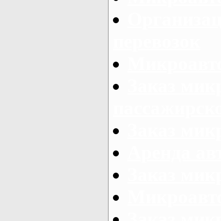
Организац
перевозок
Микроавто
Заказ мик
пассажирск
Заказ мик
Аренда авт
Заказ мик
Микроавто
Заказ микр