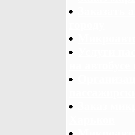
Заказать а
городу
Микроавто
Услуги па
на автобусе
Организац
пассажирски
Заказ микр
Харьков
Микроавто