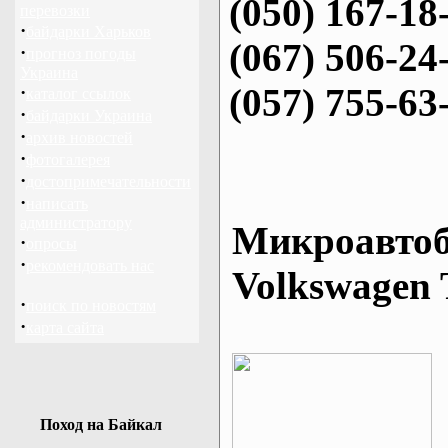
(050) 167-18
перевозки
·
байдарки Харьков
(067) 506-24
·
прогноз погоды
Украина
(057) 755-63
·
каталог ссылок
·
байдарки Украина
·
архив новостей
·
фотогалерея
·
достопримечательности
·
написать
администратору
Микроавтоб
·
опросы
·
рекомендовать нас
Volkswagen 
·
поиск по новостям
·
карта сайта
Поход на Байкал