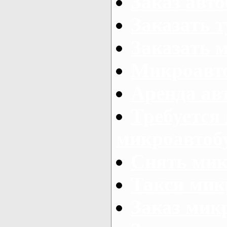
Заказ авто
Заказать 
Заказать 
Микроавто
Аренда авт
Требуется
микроавтоб
Снять мик
Такси мик
Заказ мик