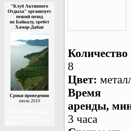
"Клуб Активного
Отдыха" организует
пеший поход
по Байкалу, хребет
Хамар-Дабан
Количество 
8
Цвет:
метал
Время
Сроки проведения
июль 2010
аренды
, ми
Программа похода
3 часа
Обсуждение на
форуме