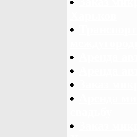
Заказ мик
Харьков
Транспорт
междугород
Аренда авт
Аренда авт
Заказ микр
Аренда ми
свадьбу
Заказ микр