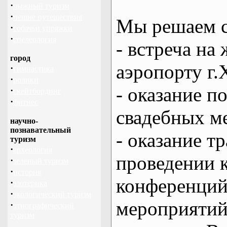
·
лыжный туризм
·
пешие путешествия
Мы решаем с
·
собачьи упряжки
·
спелеология
- встреча на 
город
аэропорту г.
·
гимнастика
·
ролики
- оказание 
·
скейтбординг
·
фитнес
свадебных м
научно-
познавательный
- оказание т
туризм
·
археология
проведении 
·
зеленый туризм
·
история
конференций
·
эзотерика
·
экологический туризм
мероприяти
·
этнографический
туризм