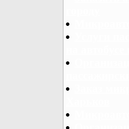
городу
Микроавто
Услуги па
на автобусе
Организац
пассажирски
Заказ микр
Харьков
Микроавто
Организац