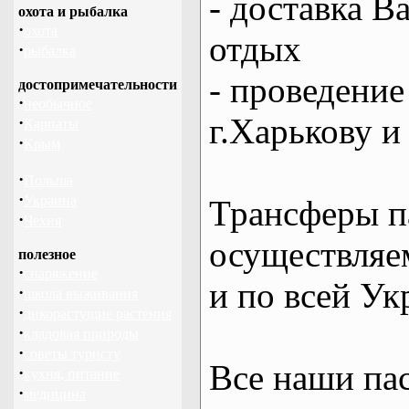
- доставка В
охота и рыбалка
·
охота
отдых
·
рыбалка
- проведение
достопримечательности
·
необычное
г.Харькову и
·
Карпаты
·
Крым
·
Польша
·
Украина
Трансферы п
·
Чехия
осуществляем
полезное
·
снаряжение
и по всей Ук
·
школа выживания
·
дикорастущие растения
·
кладовая природы
·
советы туристу
Все наши па
·
кухня, питание
·
медицина