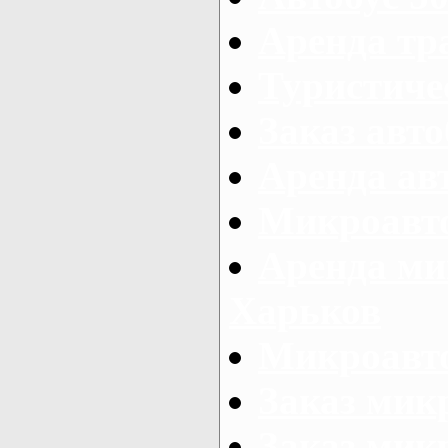
Аренда тр
Туристиче
Заказ авто
Аренда ав
Микроавто
Аренда ми
Харьков
Микроавто
Заказ мик
Заказ микр