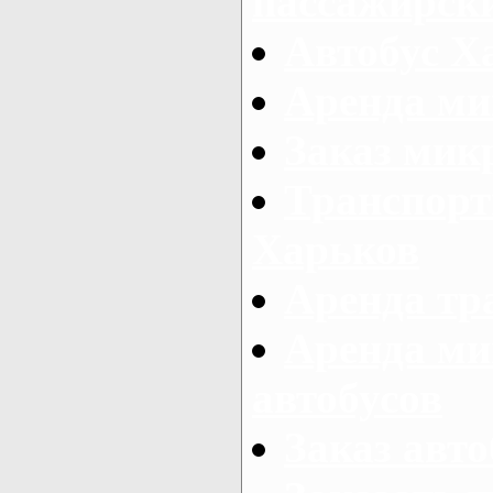
пассажирски
Автобус Х
Аренда ми
Заказ мик
Транспорт
Харьков
Аренда тр
Аренда ми
автобусов
Заказ авто