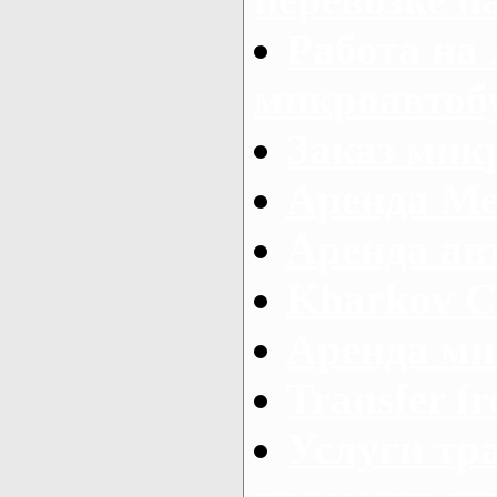
Работа на
микроавтоб
Заказ микр
Аренда Ме
Аренда авт
Kharkov C
Аренда ми
Transfer fr
Услуги тр