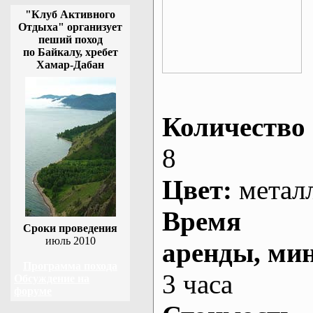
"Клуб Активного
Отдыха" организует
пеший поход
по Байкалу, хребет
Хамар-Дабан
Количество 
8
Цвет:
метал
Время
Сроки проведения
июль 2010
аренды
, ми
Программа похода
3 часа
Обсуждение на
форуме