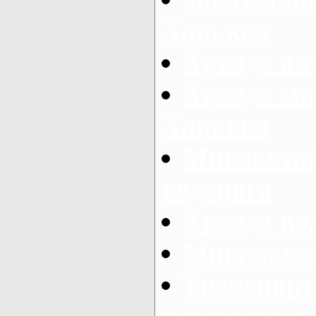
Харьков
Аренда авт
Аренда ми
Харьков
Микоавтоб
недорого
Аренда во
Микроавто
Транспорт
перевозке п