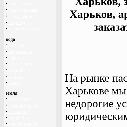
Харьков, 
·
горные лыжи
·
горные походы
Харьков, а
·
скалолазание
·
сноуборд
заказа
·
треккинг, походы
вода
·
байдарки
·
виндсерфинг
·
дайвинг
·
катамаранинг
·
каякинг
На рынке па
·
рафтинг
·
яхтинг
Харькове мы
земля
·
велотуризм
недорогие ус
·
дальние страны
·
геокэшинг
юридическим
·
диггерство
·
конный туризм