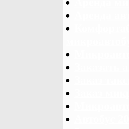
Аренда ми
Аренда ав
Комфорта
микроавтоб
Микроавто
Заказать а
Заказ так
Заказ мик
Микроавто
Автобус 20