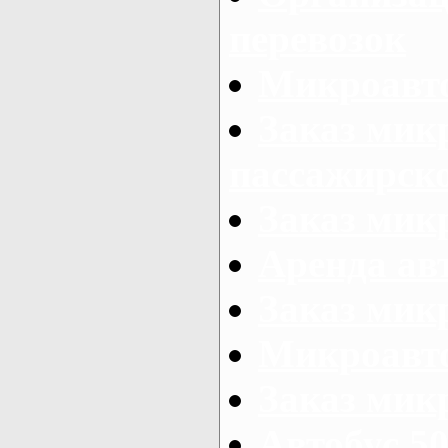
перевозок
Микроавто
Заказ мик
пассажирск
Заказ мик
Аренда авт
Заказ мик
Микроавто
Заказ микр
Автобус 50