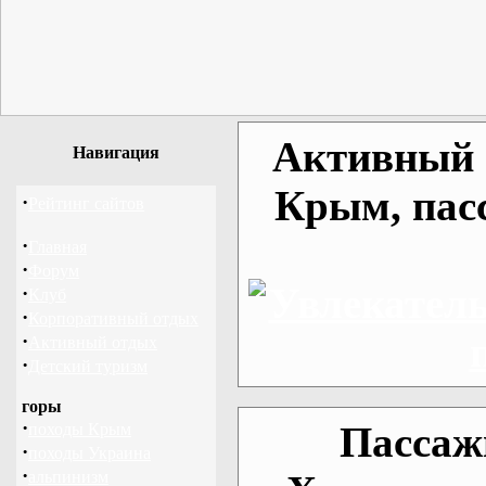
Активный о
Навигация
Крым, пас
·
Рейтинг сайтов
·
Главная
·
Форум
·
Клуб
·
Корпоративный отдых
·
Активный отдых
·
Детский туризм
горы
·
Пассаж
походы Крым
·
походы Украина
·
альпинизм