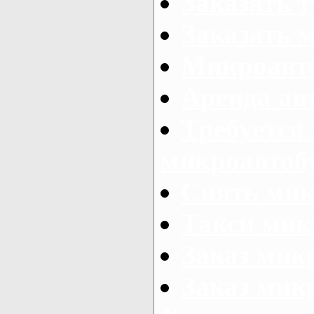
Заказать 
Заказать 
Микроавто
Аренда авт
Требуется
микроавтоб
Снять мик
Такси мик
Заказ мик
Заказ мик