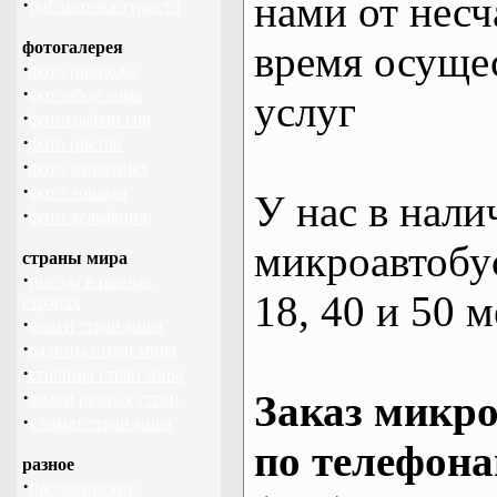
нами от несч
·
библиотека туриста
фотогалерея
время осуще
·
фото природы
·
фотообои зима
услуг
·
фотографии гор
·
фото цветов
·
фото животных
·
фото лошади
У нас в нали
·
фото дельфинов
микроавтобус
страны мира
·
погода в разных
18, 40 и 50 м
странах
·
флаги стран мира
·
валюты стран мира
·
столицы стран мира
·
Заказ микро
языки разных стран
·
климат стран мира
по телефона
разное
·
пассажирские