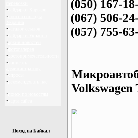
(050) 167-18
перевозки
·
байдарки Харьков
(067) 506-24
·
прогноз погоды
Украина
(057) 755-63
·
каталог ссылок
·
байдарки Украина
·
архив новостей
·
фотогалерея
·
достопримечательности
·
написать
администратору
Микроавтоб
·
опросы
·
рекомендовать нас
Volkswagen 
·
поиск по новостям
·
карта сайта
Поход на Байкал