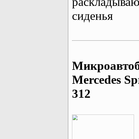
раскладыва
сиденья
Микроавтоб
Mеrcedes Sp
312