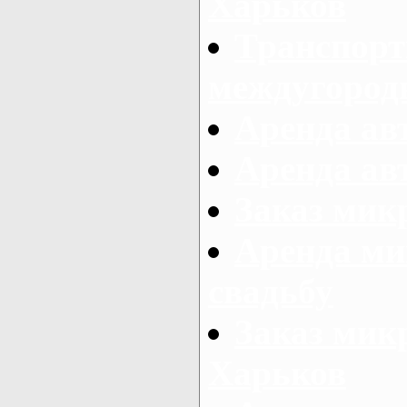
Харьков
Транспорт
междугород
Аренда авт
Аренда авт
Заказ микр
Аренда ми
свадьбу
Заказ микр
Харьков