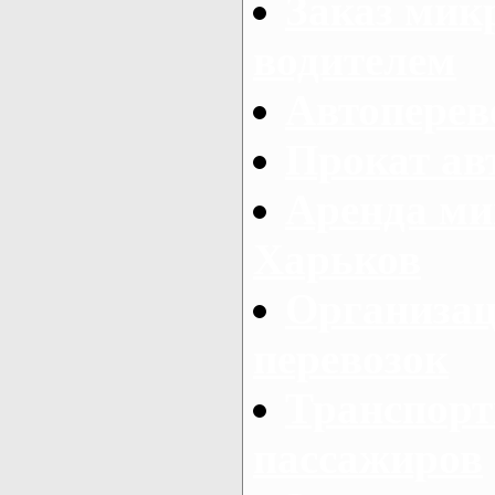
Заказ мик
водителем
Автоперев
Прокат ав
Аренда ми
Харьков
Организац
перевозок
Транспорт
пассажиров