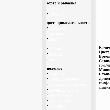
охота и рыбалка
·
охота
·
рыбалка
достопримечательности
·
необычное
·
Карпаты
·
Крым
Колич
·
Польша
Цвет:
·
Украина
Время
·
Чехия
Стоим
грн./ча
полезное
Миним
·
снаряжение
Стоим
·
Допол
школа выживания
комфо
·
дикорастущие растения
сиден
·
кладовая природы
·
советы туристу
·
кухня, питание
·
медицина