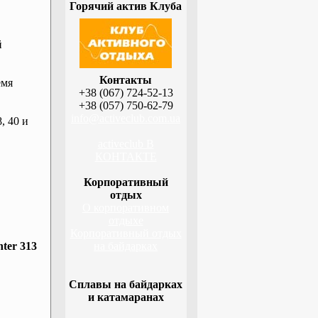
Горячий актив Клуба
й
Контакты
емя
+38 (067) 724-52-13
+38 (057) 750-62-79
info@activeclub.com.ua
, 40 и
activeclub В
КОНТАКТЕ
Корпоративный
отдых
О корпоративном
отдыхе
Корпоративный отдых
ter 313
на байдарках
Сплавы на байдарках
и катамаранах