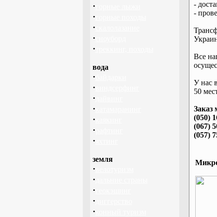
- дост
·
горные лыжи
- пров
·
горные походы
·
скалолазание
Трансф
·
сноуборд
Украин
·
треккинг, походы
Все на
осущес
вода
·
байдарки
У нас 
·
виндсерфинг
50 мест
·
дайвинг
·
Заказ 
катамаранинг
(050) 
·
каякинг
(067) 
·
рафтинг
(057) 
·
яхтинг
земля
Микро
·
велотуризм
·
дальние страны
·
геокэшинг
·
диггерство
·
конный туризм