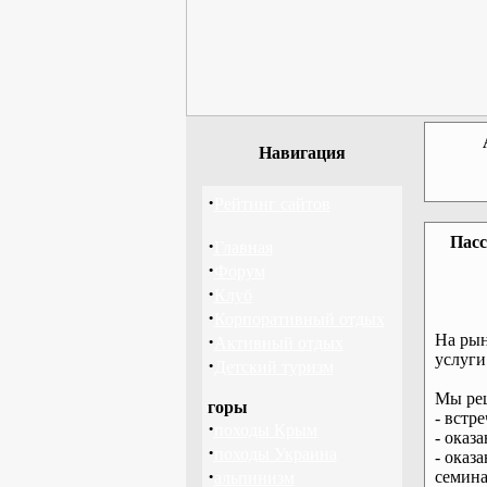
Навигация
·
Рейтинг сайтов
Пасс
·
Главная
·
Форум
·
Клуб
·
Корпоративный отдых
·
На рын
Активный отдых
услуги
·
Детский туризм
Мы реш
горы
- встр
·
походы Крым
- оказ
·
походы Украина
- оказ
·
семина
альпинизм