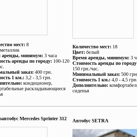
ество мест:
8
Количество мест:
18
металлик
Цвет:
белый
 аренды
, минимум:
3 часа
Время аренды
, минимум:
3 ч
ость аренды по городу
:
100-120
Стоимость аренды по городу
с.
150 грн./час.
альный заказ
:
400 грн.
Минимальный заказ
:
500 грн
ость 1 км.
:
3,2 - 3,5 грн.
Стоимость 1 км.
:
4,0 - 4,5 грн
нительно
:
кондиционер
,
Дополнительно
:
комфортабел
ртабельные раскладывающиеся
сиденья
ья
автобус Mеrcedes Sprinter 312
Автобус SETRA