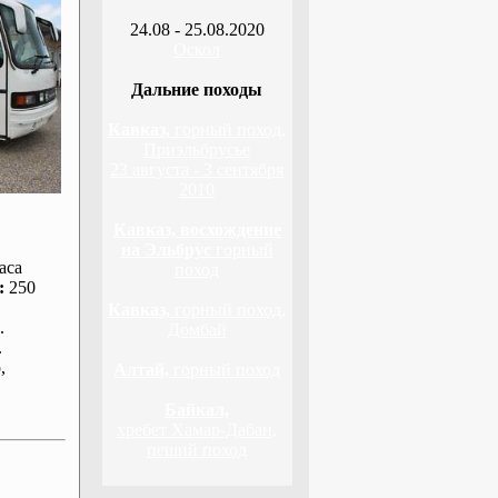
24.08 - 25.08.2020
Оскол
Дальние походы
Кавказ,
горный поход,
Приэльбрусье
23 августа - 3 сентября
2010
Кавказ, восхождение
на Эльбрус
горный
аса
поход
:
250
Кавказ,
горный поход,
.
Домбай
.
р
,
Алтай,
горный поход
Байкал,
хребет Хамар-Дабан,
пеший поход