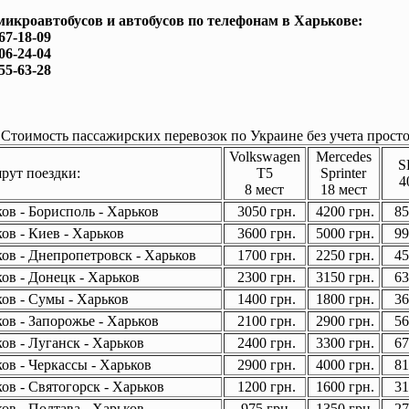
микроавтобусов и автобусов по телефонам в Харькове:
167-18-09
506-24-04
755-63-28
Стоимость пассажирских перевозок по Украине без учета просто
Volkswagen
Mercedes
S
ут поездки:
T5
Sprinter
4
8 мест
18 мест
ов - Борисполь - Харьков
3050 грн.
4200 грн.
85
ов - Киев - Харьков
3600 грн.
5000 грн.
99
ов - Днепропетровск - Харьков
1700 грн.
2250 грн.
45
ов - Донецк - Харьков
2300 грн.
3150 грн.
63
ов - Сумы - Харьков
1400 грн.
1800 грн.
36
ов - Запорожье - Харьков
2100 грн.
2900 грн.
56
ов - Луганск - Харьков
2400 грн.
3300 грн.
67
ов - Черкассы - Харьков
2900 грн.
4000 грн.
81
ов - Святогорск - Харьков
1200 грн.
1600 грн.
31
ов - Полтава - Харьков
975 грн.
1350 грн.
27