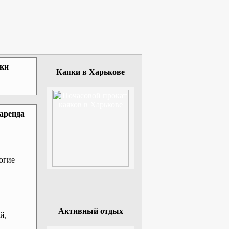
зки
Каяки в Харькове
 аренда
огие
Активный отдых
й,