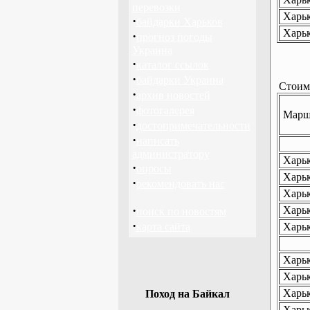
перевозки
Харьк
·
байдарки Харьков
Харьк
·
прогноз погоды
Украина
·
каталог ссылок
·
байдарки Украина
Стоимо
·
архив новостей
·
фотогалерея
Маршр
·
достопримечательности
·
написать
администратору
Харьк
·
опросы
Харьк
·
рекомендовать нас
Харьк
·
Харьк
поиск по новостям
·
карта сайта
Харьк
Харьк
Харьк
Харьк
Поход на Байкал
Харьк