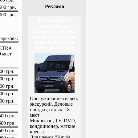
Реклама
00 грн.
00 грн.
Пассажирские
перевозки по
Харькову, Украине
комфортабельными
арькова:
микроавтобусами
Mercedes Sprinter
ETRA
0 мест
00 грн.
00 грн.
00 грн.
00 грн.
Обслуживание свадеб,
00 грн.
экскурсий. Деловые
поездки, отдых. 18
мест
00 грн.
Микрофон, TV, DVD,
00 грн.
кондиционер, мягкие
00 грн.
кресла.
Для членов "Клуба
00 грн.