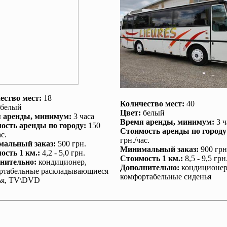
ество мест:
18
Количество мест:
40
белый
Цвет:
белый
 аренды
, минимум:
3 часа
Время аренды
, минимум:
3 ч
ость аренды по городу
:
150
Стоимость аренды по городу
с.
грн./час.
альный заказ
:
500 грн.
Минимальный заказ
:
900 грн
ость 1 км.
:
4,2 - 5,0 грн.
Стоимость 1 км.
:
8,5 - 9,5 грн
нительно
:
кондиционер
,
Дополнительно
:
кондиционе
ртабельные раскладывающиеся
комфортабельные сиденья
ья, TV\DVD