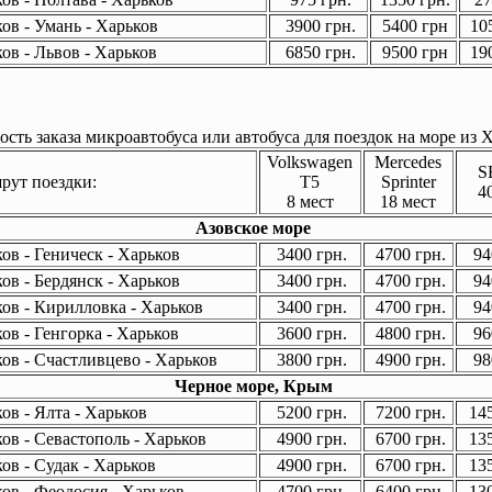
ов - Умань - Харьков
3900 грн.
5400 грн
105
ов - Львов - Харьков
6850 грн.
9500 грн
190
сть заказа микроавтобуса или автобуса для поездок на море из Х
Volkswagen
Mercedes
S
ут поездки:
T5
Sprinter
4
8 мест
18 мест
Азовское море
ов - Геническ - Харьков
3400 грн.
4700 грн.
94
ов - Бердянск - Харьков
3400 грн.
4700 грн.
94
ов - Кирилловка - Харьков
3400 грн.
4700 грн.
94
ов - Генгорка - Харьков
3600 грн.
4800 грн.
96
ов - Счастливцево - Харьков
3800 грн.
4900 грн.
98
Черное море, Крым
ов - Ялта - Харьков
5200 грн.
7200 грн.
145
ов - Севастополь - Харьков
4900 грн.
6700 грн.
135
ов - Судак - Харьков
4900 грн.
6700 грн.
135
ов - Феодосия - Харьков
4700 грн.
6400 грн.
130