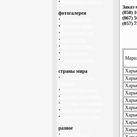
·
библиотека туриста
Заказ 
(050) 
фотогалерея
(067) 
·
фото природы
(057) 
·
фотообои зима
·
фотографии гор
·
фото цветов
·
фото животных
·
фото лошади
Маршр
·
фото дельфинов
Харьк
страны мира
·
погода в разных
Харьк
странах
Харьк
·
флаги стран мира
Харьк
·
валюты стран мира
Харьк
·
столицы стран мира
Харьк
·
языки разных стран
Харьк
·
климат стран мира
Харьк
разное
Харьк
·
пассажирские
Харьк